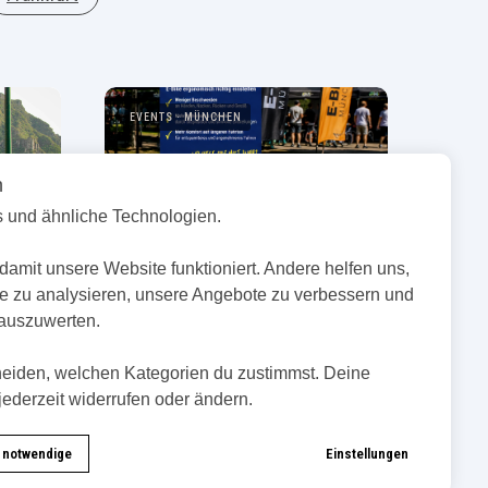
EVENTS
MÜNCHEN
n
 und ähnliche Technologien.
damit unsere Website funktioniert. Andere helfen uns,
e zu analysieren, unsere Angebote zu verbessern und
EBIKES DAYS München
auszuwerten.
Drei Tage EBIKE DAYS
München: An unserem Stand
heiden, welchen Kategorien du zustimmst. Deine
ging es um Sattelhöhe,
jederzeit widerrufen oder ändern.
en
Sitzknochenvermessung und
f
praktische Tipps für mehr
Komfort auf dem E-Bike.
 notwendige
Einstellungen
26.04.2026