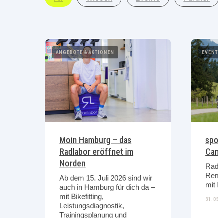
ANGEBOTE & AKTIONEN
EVEN
Moin Hamburg – das
spo
Radlabor eröffnet im
Ca
Norden
Radl
Ren
Ab dem 15. Juli 2026 sind wir
auch in Hamburg für dich da –
mit Bikefitting,
31.0
Leistungsdiagnostik,
Trainingsplanung und