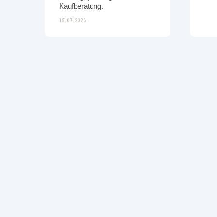
Kaufberatung.
15.07.2026
WISSEN
WISS
Bikefitting beim E-Bike -
Ern
lohnt sich das wirklich?
Reg
Gut sitzen, besser fahren –
Gez
das gilt besonders fürs E-Bike.
Reg
Warum ein Bikefitting nicht
Sch
nuretwas für Rennfahrer:innen
Lei