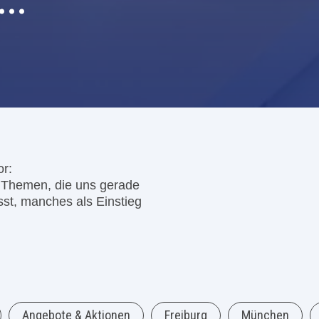
..
or:
d Themen, die uns gerade
t, manches als Einstieg
Angebote & Aktionen
Freiburg
München