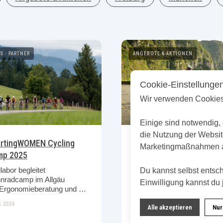
TS
PARTNER
ANGEBOTE & AKTIONEN
Cookie-Einstellunge
Wir verwenden Cookies
Einige sind notwendig, 
die Nutzung der Websit
rtingWOMEN Cycling
Bereit für den Ötztaler?
Marketingmaßnahmen 
mp 2025
227 Kilometer, vier
Alpenpässe und 5.500
abor begleitet
Du kannst selbst entsc
Höhenmeter: Mit unseren
nradcamp im Allgäu
Einwilligung kannst du 
Finisher- und Pacer-Paket
mit Ergonomieberatung und Bikefitting
bereitest du dich gezielt au
5.2026
den Ötztaler vor.
Alle akzeptieren
Nur
01.05.2026