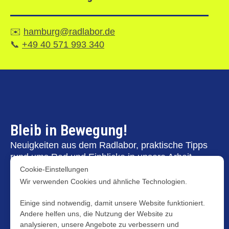
✉️
hamburg@radlabor.de
📞
+49 40 571 993 340
Bleib in Bewegung!
Neuigkeiten aus dem Radlabor, praktische Tipps
rund ums Rad und Einblicke in unsere Arbeit –
direkt in dein Postfach. Persönlich, relevant und
Cookie-Einstellungen
nur dann, wenn es wirklich etwas zu erzählen gibt.
Wir verwenden Cookies und ähnliche Technologien.
Laborpost
Einige sind notwendig, damit unsere Website funktioniert.
Andere helfen uns, die Nutzung der Website zu
analysieren, unsere Angebote zu verbessern und