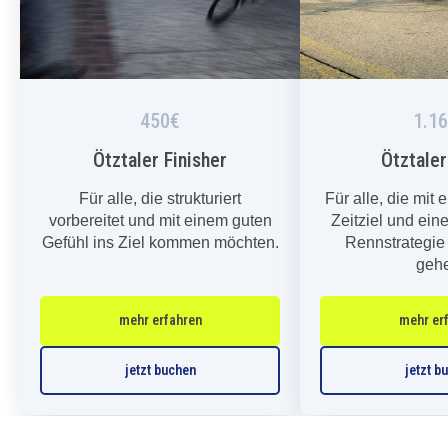
450€
1.1
Ötztaler Finisher
Ötztale
Für alle, die strukturiert
Für alle, die mit
vorbereitet und mit einem guten
Zeitziel und eine
Gefühl ins Ziel kommen möchten.
Rennstrategie 
geh
mehr erfahren
mehr er
jetzt buchen
jetzt b