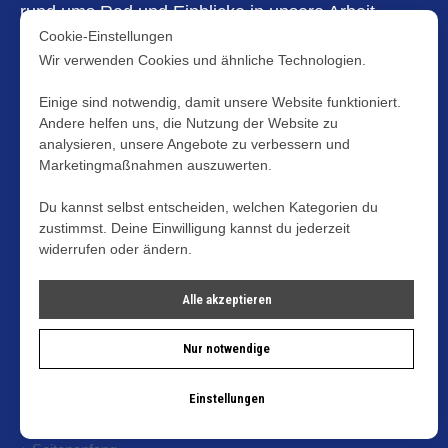
rund ums Rad und Einblicke in unsere Arbeit –
direkt in dein Postfach. Persönlich, relevant und
Cookie-Einstellungen
nur dann, wenn es wirklich etwas zu erzählen gibt.
Wir verwenden Cookies und ähnliche Technologien.
Laborpost
Einige sind notwendig, damit unsere Website funktioniert.
Andere helfen uns, die Nutzung der Website zu
analysieren, unsere Angebote zu verbessern und
Marketingmaßnahmen auszuwerten.
Leistungen
Du kannst selbst entscheiden, welchen Kategorien du
Über uns
zustimmst. Deine Einwilligung kannst du jederzeit
Einblicke
widerrufen oder ändern.
Kooperationen
Alle akzeptieren
Termin buchen →
Nur notwendige
© Radlabor 2026
Impressum
Einstellungen
Datenschutz
AGB