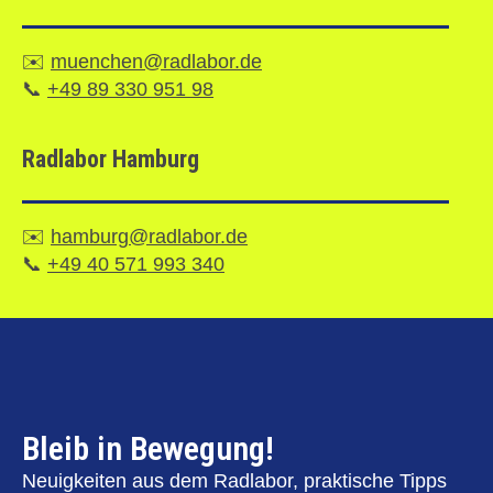
✉️
muenchen@radlabor.de
📞
+49 89 330 951 98
Radlabor Hamburg
✉️
hamburg@radlabor.de
📞
+49 40 571 993 340
Bleib in Bewegung!
Neuigkeiten aus dem Radlabor, praktische Tipps