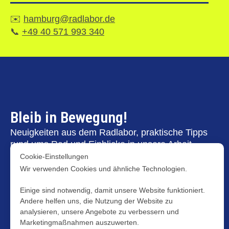
✉️
hamburg@radlabor.de
📞
+49 40 571 993 340
Bleib in Bewegung!
Neuigkeiten aus dem Radlabor, praktische Tipps
rund ums Rad und Einblicke in unsere Arbeit –
direkt in dein Postfach. Persönlich, relevant und
Cookie-Einstellungen
nur dann, wenn es wirklich etwas zu erzählen gibt.
Wir verwenden Cookies und ähnliche Technologien.
Laborpost
Einige sind notwendig, damit unsere Website funktioniert.
Andere helfen uns, die Nutzung der Website zu
analysieren, unsere Angebote zu verbessern und
Marketingmaßnahmen auszuwerten.