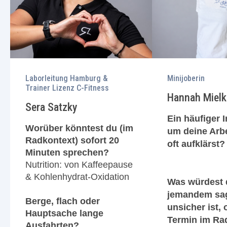
Laborleitung
Hamburg &
Minijoberin
Trainer Lizenz C-Fitness
Hannah Mielk
Sera Satzky
Ein häufiger 
Worüber könntest du (im
um deine Arbe
Radkontext) sofort 20
oft aufklärst?
Minuten sprechen?
Nutrition: von Kaffeepause
& Kohlenhydrat-Oxidation
Was würdest 
jemandem sag
Berge, flach oder
unsicher ist, 
Hauptsache lange
Termin im Ra
Ausfahrten?