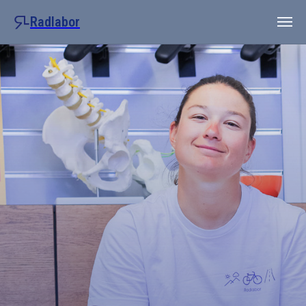
"
"
Radlabor