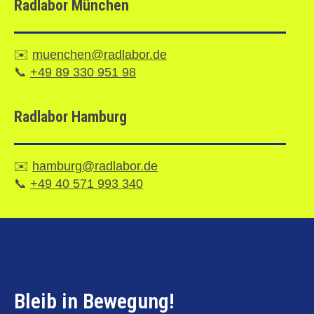
Radlabor München
✉️
muenchen@radlabor.de
📞
+49 89 330 951 98
Radlabor Hamburg
✉️
hamburg@radlabor.de
📞
+49 40 571 993 340
Bleib in Bewegung!