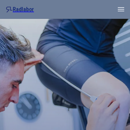
"
"
Radlabor