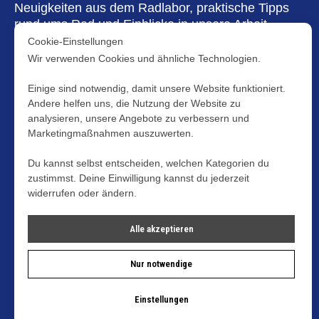
Neuigkeiten aus dem Radlabor, praktische Tipps
rund ums Rad und Einblicke in unsere Arbeit –
direkt in dein Postfach. Persönlich, relevant und
Cookie-Einstellungen
nur dann, wenn es wirklich etwas zu erzählen gibt.
Wir verwenden Cookies und ähnliche Technologien.
Laborpost
Einige sind notwendig, damit unsere Website funktioniert.
Andere helfen uns, die Nutzung der Website zu
analysieren, unsere Angebote zu verbessern und
Marketingmaßnahmen auszuwerten.
Leistungen
Du kannst selbst entscheiden, welchen Kategorien du
Über uns
zustimmst. Deine Einwilligung kannst du jederzeit
Einblicke
widerrufen oder ändern.
Kooperationen
Alle akzeptieren
Termin buchen →
Nur notwendige
© Radlabor 2026
Impressum
Einstellungen
Datenschutz