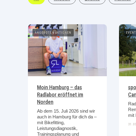
ANGEBOTE & AKTIONEN
EVEN
Moin Hamburg – das
spo
Radlabor eröffnet im
Ca
Norden
Radl
Ren
Ab dem 15. Juli 2026 sind wir
auch in Hamburg für dich da –
mit Bikefitting,
31.0
Leistungsdiagnostik,
Trainingsplanung und