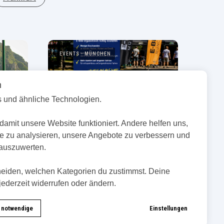
EVENTS
MÜNCHEN
n
 und ähnliche Technologien.
damit unsere Website funktioniert. Andere helfen uns,
e zu analysieren, unsere Angebote zu verbessern und
EBIKES DAYS München
auszuwerten.
Drei Tage EBIKE DAYS
München: An unserem Stand
heiden, welchen Kategorien du zustimmst. Deine
ging es um Sattelhöhe,
jederzeit widerrufen oder ändern.
en
Sitzknochenvermessung und
f
praktische Tipps für mehr
Komfort auf dem E-Bike.
 notwendige
Einstellungen
26.04.2026