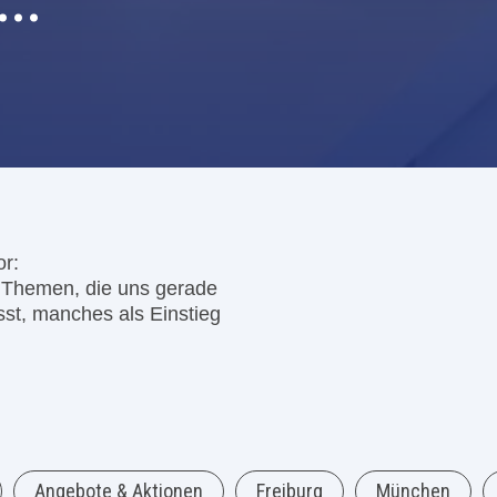
..
or:
d Themen, die uns gerade
t, manches als Einstieg
Angebote & Aktionen
Freiburg
München