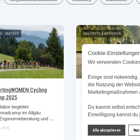
TS
PARTNER
ANGEBOTE & AKTIONEN
Cookie-Einstellunge
Wir verwenden Cookies
Einige sind notwendig, 
die Nutzung der Websit
rtingWOMEN Cycling
Bereit für den Ötztaler?
Marketingmaßnahmen 
mp 2025
227 Kilometer, vier
Alpenpässe und 5.500
abor begleitet
Du kannst selbst entsc
Höhenmeter: Mit unseren
nradcamp im Allgäu
Einwilligung kannst du 
Finisher- und Pacer-Paket
mit Ergonomieberatung und Bikefitting
bereitest du dich gezielt au
5.2026
den Ötztaler vor.
Alle akzeptieren
Nur
01.05.2026