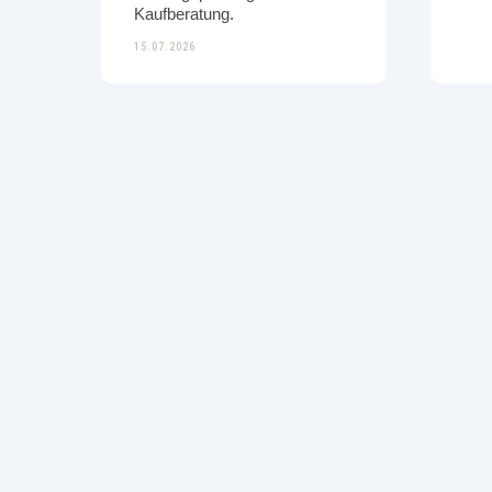
Kaufberatung.
15.07.2026
WISSEN
WISS
Bikefitting beim E-Bike -
Ern
lohnt sich das wirklich?
Reg
Gut sitzen, besser fahren –
Gez
das gilt besonders fürs E-Bike.
Reg
Warum ein Bikefitting nicht
Sch
nuretwas für Rennfahrer:innen
Lei